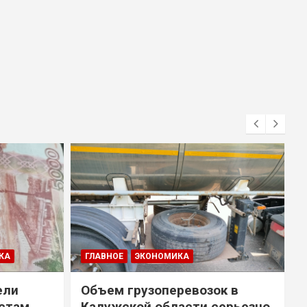
КА
ГЛАВНОЕ
ЭКОНОМИКА
ели
Объем грузоперевозок в
естам
Калужской области серьезно