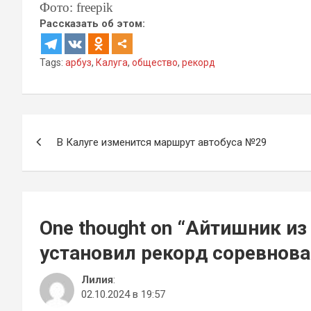
Фото: freepik
Рассказать об этом:
Tags:
арбуз
,
Калуга
,
общество
,
рекорд
Навигация
В Калуге изменится маршрут автобуса №29
по
записям
One thought on “
Айтишник из
установил рекорд соревнов
Лилия
:
02.10.2024 в 19:57