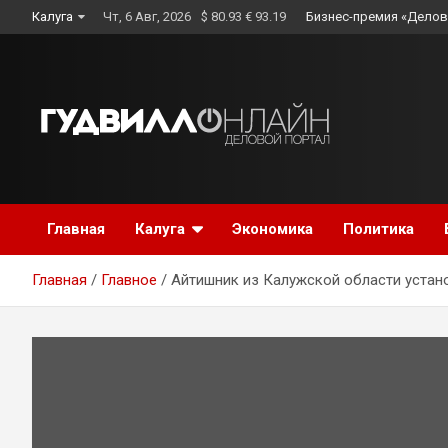
Skip
Калуга
Чт, 6 Авг, 2026
$ 80.93 € 93.19
Бизнес-премия «Делов
to
content
Главная
Калуга
Экономика
Политика
Главная
Главное
Айтишник из Калужской области устан