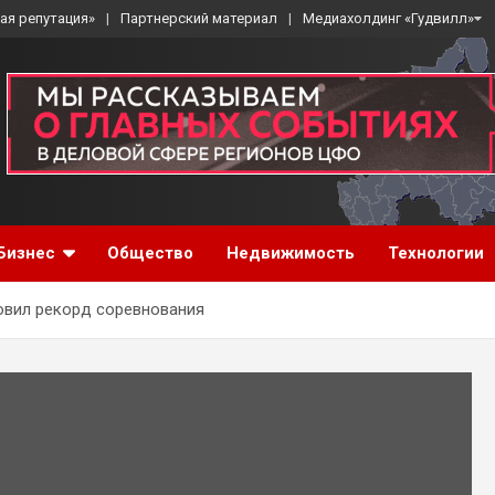
ая репутация»
Партнерский материал
Медиахолдинг «Гудвилл»
Бизнес
Общество
Недвижимость
Технологии
овил рекорд соревнования