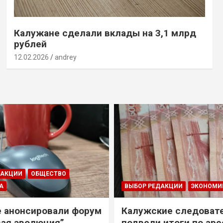
Калужане сделали вклады на 3,1 млрд
рублей
12.02.2026
andrey
ДАКЦИИ
ОБЩЕСТВО
А
ВЫБОР РЕДАКЦИИ
ЭКОНОМИ
е анонсировали форум
Калужские следоват
ая эволюция”
подвели итоги по ар