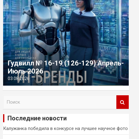
Гудвилл № 16-19 (126-129) Апрель-
Июль 2026
03.08.2026
П
о
и
Последние новости
с
к
Калужанка победила в конкурсе на лучшее научное фото