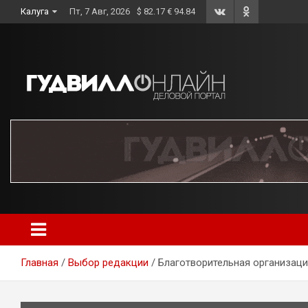
Skip
Калуга
Пт, 7 Авг, 2026
$ 82.17 € 94.84
to
content
Главная
Выбор редакции
Благотворительная организаци