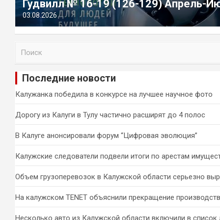
Гудвилл № 16-19 (126-129) Апрель-И
03.08.2026
П
о
и
Последние новости
с
к
Калужанка победила в конкурсе на лучшее научное фото
Дорогу из Калуги в Тулу частично расширят до 4 полос
В Калуге анонсировали форум “Цифровая эволюция”
Калужские следователи подвели итоги по арестам имущес
Объем грузоперевозок в Калужской области серьезно вы
На калужском TENET объяснили прекращение производств
Несколько авто из Калужской области включили в список 