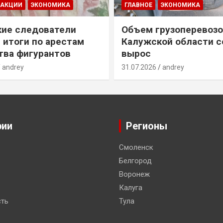
ДАКЦИИ
ЭКОНОМИКА
ГЛАВНОЕ
ЭКОНОМИКА
ие следователи
Объем грузоперевозо
 итоги по арестам
Калужской области с
ва фигурантов
вырос
andrey
31.07.2026
andrey
рии
Регионы
Смоленск
Белгород
Воронеж
Калуга
ть
Тула