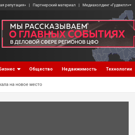
ая репутация»
Партнерский материал
Медиахолдинг «Гудвилл»
Бизнес
Общество
Недвижимость
Технологии
хала на новое место