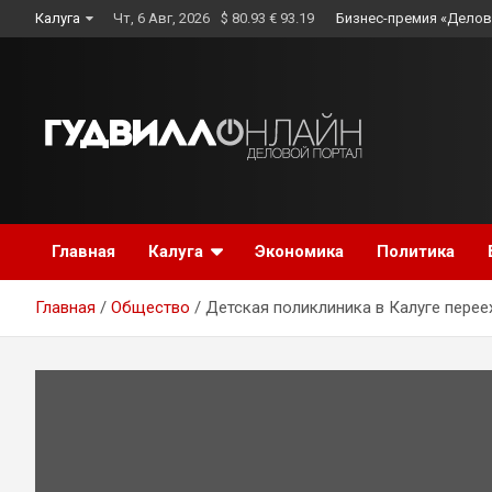
Skip
Калуга
Чт, 6 Авг, 2026
$ 80.93 € 93.19
Бизнес-премия «Делов
to
content
Главная
Калуга
Экономика
Политика
Главная
Общество
Детская поликлиника в Калуге перее