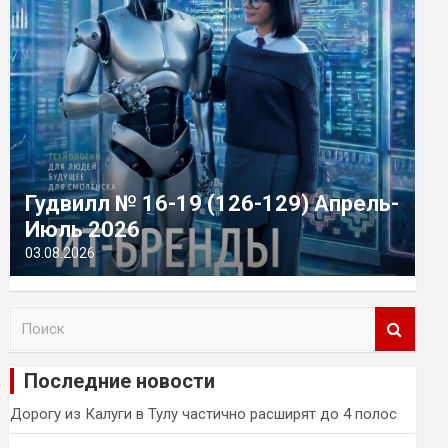
Гудвилл № 16-19 (126-129) Апрель-
Июль 2026
03.08.2026
П
о
и
Последние новости
с
к
Дорогу из Калуги в Тулу частично расширят до 4 полос