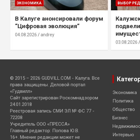
ЭКОНОМИКА
ВЫБОР РЕ
В Калуге анонсировали форум
Калужск
“Цифровая эволюция”
подвели
имущест
04.08.2026
andrey
03.08.2026
© 2015 – 2026 GUDVILL.COM - Калуга. Все
Катего
права защищены. Деловой портал
«Гудвилл»
Экономика
Сайт зарегистрирован Роскомнадзором
Политика
24.01.2018
Общество
Реестровая запись СМИ ЭЛ № ФС 77 -
72208
Бизнес
Учредитель ООО «ПРЕССА»
Недвижимос
Главный редактор: Попова Ю.В.
Интервью
16+. Мнение редакции может не