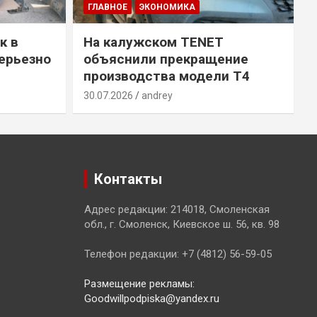
ГЛАВНОЕ
ЭКОНОМИКА
к в
На калужском TENET
ерьезно
объяснили прекращение
производства модели T4
30.07.2026
andrey
2
Контакты
Адрес редакции: 214018, Смоленская
обл., г. Смоленск, Киевское ш. 56, кв. 98
Телефон редакции: +7 (4812) 56-59-05
Размещение рекламы:
Goodwillpodpiska@yandex.ru