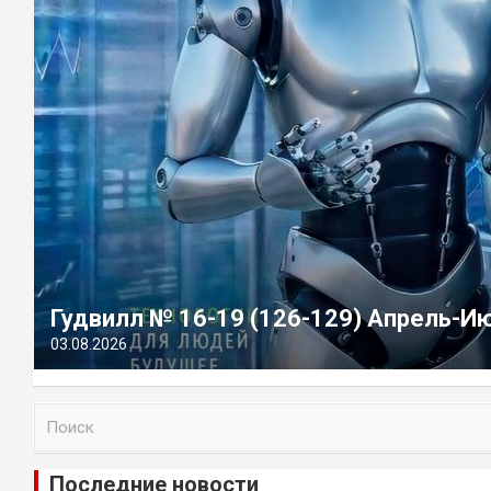
Гудвилл № 16-19 (126-129) Апрель-И
03.08.2026
П
о
и
Последние новости
с