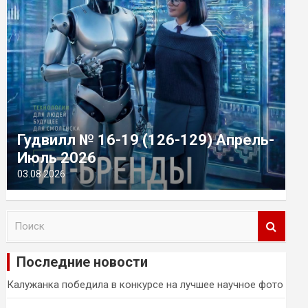
Гудвилл № 16-19 (126-129) Апрель-
Июль 2026
03.08.2026
П
о
и
Последние новости
с
к
Калужанка победила в конкурсе на лучшее научное фото