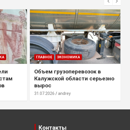
КА
ГЛАВНОЕ
ЭКОНОМИКА
ели
Объем грузоперевозок в
естам
Калужской области серьезно
ов
вырос
31.07.2026
andrey
3
Контакты