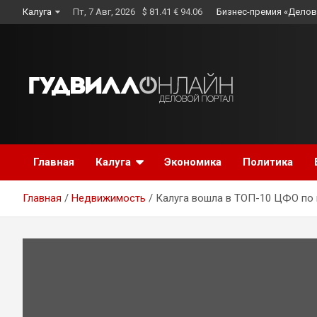
Skip
Калуга
Пт, 7 Авг, 2026
$ 81.41 € 94.06
Бизнес-премия «Делов
to
content
Главная
Калуга
Экономика
Политика
Главная
Недвижимость
Калуга вошла в ТОП-10 ЦФО по 