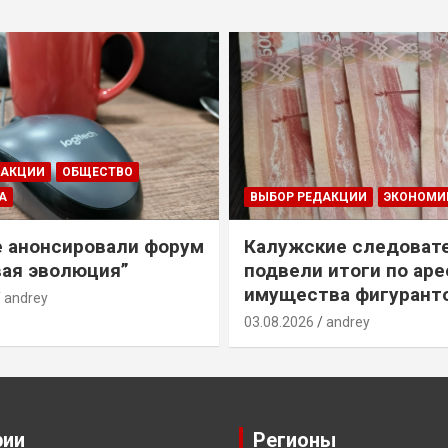
ДАКЦИИ
ОБЩЕСТВО
А
ВЫБОР РЕДАКЦИИ
ЭКОНОМИ
е анонсировали форум
Калужские следоват
ая эволюция”
подвели итоги по ар
имущества фигурант
andrey
03.08.2026
andrey
рии
Регионы