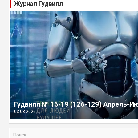
Журнал Гудвилл
Гудвилл № 16-19 (126-129) Апрель-И
03.08.2026
П
о