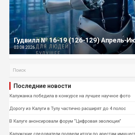
Гудвилл № 16-19 (126-129) Апрель-И
03.08.2026
П
о
и
Последние новости
с
к
Калужанка победила в конкурсе на лучшее научное фото
Дорогу из Калуги в Тулу частично расширят до 4 полос
В Калуге анонсировали форум “Цифровая эволюция”
Калужские следователи подвели итоги по арестам имущес