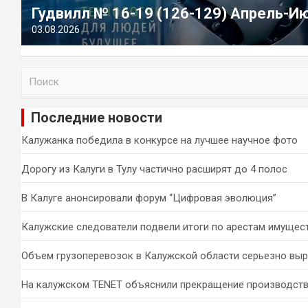
Гудвилл № 16-19 (126-129) Апрель-И
03.08.2026
П
о
и
Последние новости
с
к
Калужанка победила в конкурсе на лучшее научное фото
Дорогу из Калуги в Тулу частично расширят до 4 полос
В Калуге анонсировали форум “Цифровая эволюция”
Калужские следователи подвели итоги по арестам имущес
Объем грузоперевозок в Калужской области серьезно вы
На калужском TENET объяснили прекращение производств