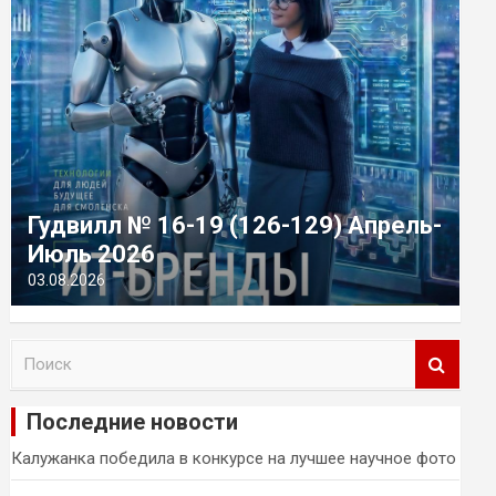
Гудвилл № 16-19 (126-129) Апрель-
Июль 2026
03.08.2026
П
о
и
Последние новости
с
к
Калужанка победила в конкурсе на лучшее научное фото