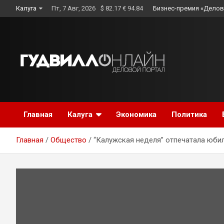
Skip
Калуга
Пт, 7 Авг, 2026
$ 82.17 € 94.84
Бизнес-премия «Делов
to
content
Главная
Калуга
Экономика
Политика
Главная
Общество
“Калужская неделя” отпечатала юби