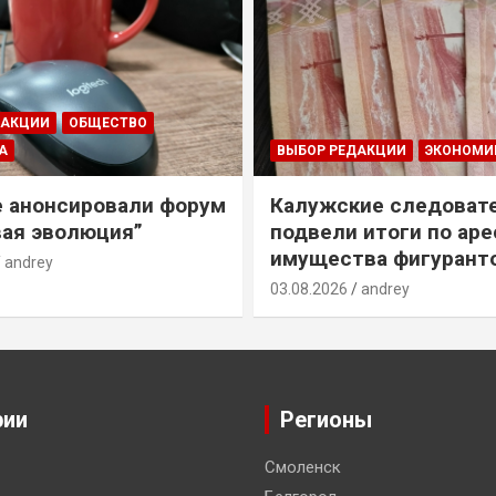
ДАКЦИИ
ОБЩЕСТВО
А
ВЫБОР РЕДАКЦИИ
ЭКОНОМИ
е анонсировали форум
Калужские следоват
ая эволюция”
подвели итоги по ар
имущества фигурант
andrey
03.08.2026
andrey
рии
Регионы
Смоленск