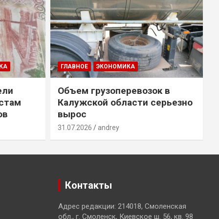
КА
ГЛАВНОЕ
ЭКОНОМИКА
ели
Объем грузоперевозок в
естам
Калужской области серьезно
ов
вырос
31.07.2026
andrey
3
Контакты
Адрес редакции: 214018, Смоленская
обл., г. Смоленск, Киевское ш. 56, кв. 98