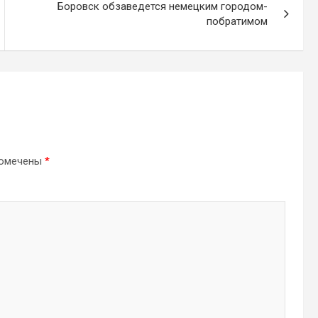
Боровск обзаведется немецким городом-
побратимом
помечены
*