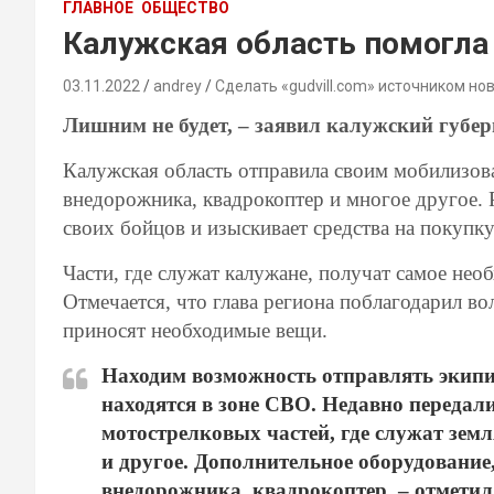
ГЛАВНОЕ
ОБЩЕСТВО
Калужская область помогл
03.11.2022
andrey
Сделать «gudvill.com» источником но
Лишним не будет, – заявил калужский губе
Калужская область отправила своим мобилизов
внедорожника, квадрокоптер и многое другое. 
своих бойцов и изыскивает средства на покупк
Части, где служат калужане, получат самое нео
Отмечается, что глава региона поблагодарил во
приносят необходимые вещи.
Находим возможность отправлять экипи
находятся в зоне СВО. Недавно передал
мотострелковых частей, где служат зем
и другое. Дополнительное оборудование,
внедорожника, квадрокоптер, – отмети