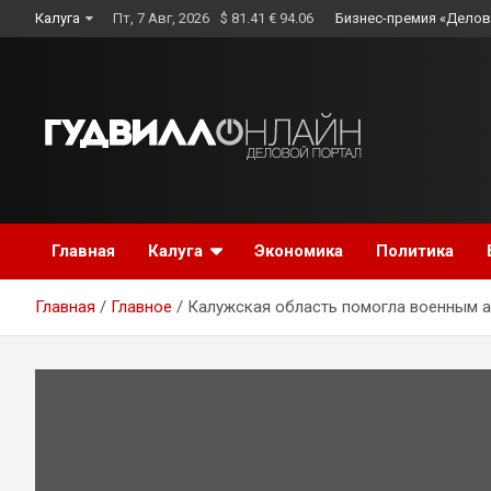
Skip
Калуга
Пт, 7 Авг, 2026
$ 81.41 € 94.06
Бизнес-премия «Делов
to
content
Главная
Калуга
Экономика
Политика
Главная
Главное
Калужская область помогла военным 