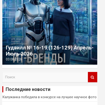
Гудвилл № 16-19 (126-129) Апрель-
Июль 2026
03.08.2026
П
о
и
Последние новости
с
к
Калужанка победила в конкурсе на лучшее научное фото