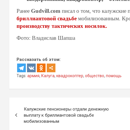
Ранее
Gudvill.com
писал о том, что калужские
бриллиантовой свадьбе
мобилизованным. Кро
производству тактических носилок.
Фото: Владислав Шапша
Рассказать об этом:
Tags:
армия
,
Калуга
,
квадрокоптер
,
общество
,
помощь
Навигация
Калужские пенсионеры отдали денежную
по
выплату к бриллиантовой свадьбе
мобилизованным
записям