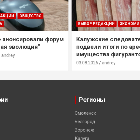
ДАКЦИИ
ОБЩЕСТВО
А
ВЫБОР РЕДАКЦИИ
ЭКОНОМИ
е анонсировали форум
Калужские следоват
ая эволюция”
подвели итоги по ар
имущества фигурант
andrey
03.08.2026
andrey
рии
Регионы
Смоленск
Белгород
Воронеж
Калуга