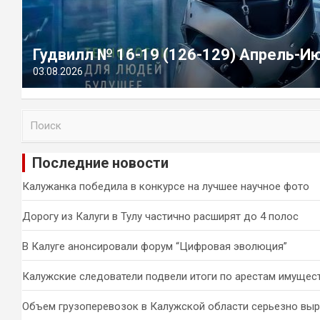
Гудвилл № 16-19 (126-129) Апрель-И
03.08.2026
П
о
и
Последние новости
с
к
Калужанка победила в конкурсе на лучшее научное фото
Дорогу из Калуги в Тулу частично расширят до 4 полос
В Калуге анонсировали форум “Цифровая эволюция”
Калужские следователи подвели итоги по арестам имущес
Объем грузоперевозок в Калужской области серьезно вы