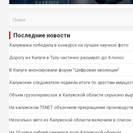
П
о
и
Последние новости
с
к
Калужанка победила в конкурсе на лучшее научное фото
Дорогу из Калуги в Тулу частично расширят до 4 полос
В Калуге анонсировали форум “Цифровая эволюция”
Калужские следователи подвели итоги по арестам имущес
Объем грузоперевозок в Калужской области серьезно вы
На калужском TENET объяснили прекращение производств
Несколько авто из Калужской области включили в список 
На 10 млрд рублей снизился долг Калужской области