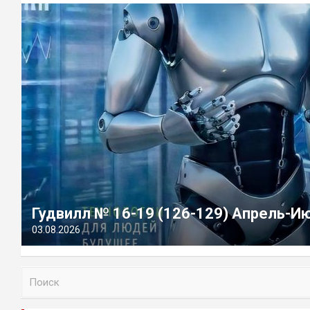
Гудвилл № 16-19 (126-129) Апрель-И
03.08.2026
П
о
и