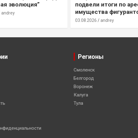
ая эволюция”
подвели итоги по ар
имущества фигурант
andrey
03.08.2026
andrey
рии
Регионы
Смоленск
Белгород
Воронеж
Калуга
ть
Тула
онфиденциальности