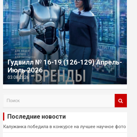
Гудвилл № 16-19 (126-129) Апрель-
Июль 2026
03.08.2026
П
о
и
Последние новости
с
к
Калужанка победила в конкурсе на лучшее научное фото