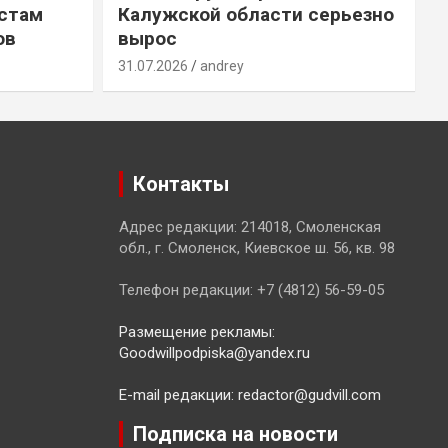
естам
Калужской области серьезно
ов
вырос
31.07.2026
andrey
3
Контакты
Адрес редакции: 214018, Смоленская
обл., г. Смоленск, Киевское ш. 56, кв. 98
Телефон редакции: +7 (4812) 56-59-05
Размещение рекламы:
Goodwillpodpiska@yandex.ru
E-mail редакции: redactor@gudvill.com
Подписка на новости