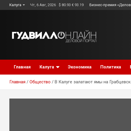
Skip
Калуга
Чт, 6 Авг, 2026
$ 80.93 € 93.19
Бизнес-премия «Делов
to
content
Главная
Калуга
Экономика
Политика
Главная
Общество
В Калуге залатают ямы на Грабцевс