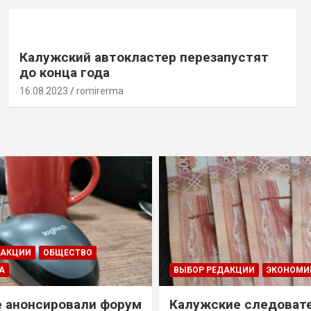
Калужский автокластер перезапустят
до конца года
16.08.2023
romirerma
ДАКЦИИ
ОБЩЕСТВО
А
ВЫБОР РЕДАКЦИИ
ЭКОНОМИ
е анонсировали форум
Калужские следоват