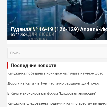
Гудвилл № 16-19 (126-129) Апрель-И
03.08.2026
П
о
и
Последние новости
с
к
Калужанка победила в конкурсе на лучшее научное фото
Дорогу из Калуги в Тулу частично расширят до 4 полос
В Калуге анонсировали форум “Цифровая эволюция”
Калужские следователи подвели итоги по арестам имущес