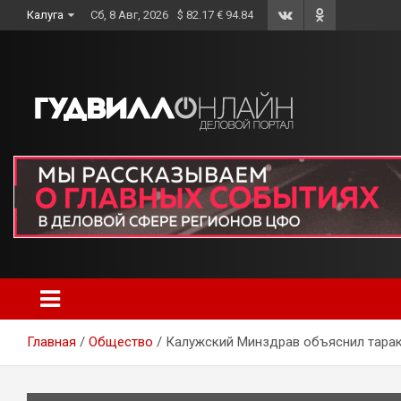
Skip
Калуга
Сб, 8 Авг, 2026
$ 82.17 € 94.84
to
content
Главная
Общество
Калужский Минздрав объяснил тарак