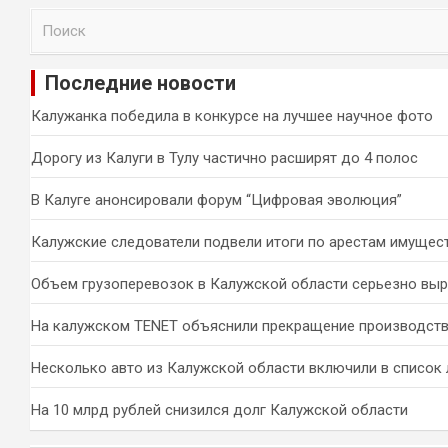
П
о
и
Последние новости
с
к
Калужанка победила в конкурсе на лучшее научное фото
Дорогу из Калуги в Тулу частично расширят до 4 полос
В Калуге анонсировали форум “Цифровая эволюция”
Калужские следователи подвели итоги по арестам имущес
Объем грузоперевозок в Калужской области серьезно вы
На калужском TENET объяснили прекращение производств
Несколько авто из Калужской области включили в список 
На 10 млрд рублей снизился долг Калужской области