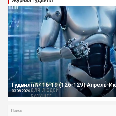
Журнал Гудвилл
Гудвилл № 16-19 (126-129) Апрель-И
03.08.2026
П
о