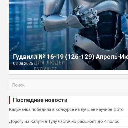
Гудвилл № 16-19 (126-129) Апрель-И
03.08.2026
П
о
и
Последние новости
с
к
Калужанка победила в конкурсе на лучшее научное фото
Дорогу из Калуги в Тулу частично расширят до 4 полос