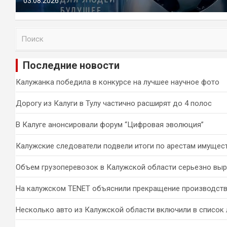
03.08.2026
П
о
и
Последние новости
с
к
Калужанка победила в конкурсе на лучшее научное фото
Дорогу из Калуги в Тулу частично расширят до 4 полос
В Калуге анонсировали форум “Цифровая эволюция”
Калужские следователи подвели итоги по арестам имущес
Объем грузоперевозок в Калужской области серьезно вы
На калужском TENET объяснили прекращение производств
Несколько авто из Калужской области включили в список 