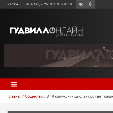
Skip
Калуга
Чт, 6 Авг, 2026
$ 80.93 € 93.19
to
content
Главная
Общество
В 19 калужских школах пройдет капр