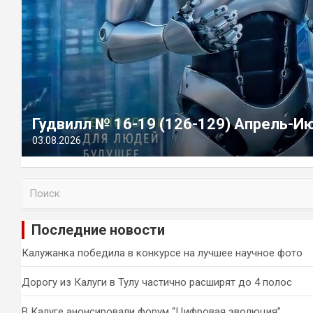
Гудвилл № 16-19 (126-129) Апрель-И
03.08.2026
П
о
и
Последние новости
с
к
Калужанка победила в конкурсе на лучшее научное фото
Дорогу из Калуги в Тулу частично расширят до 4 полос
В Калуге анонсировали форум “Цифровая эволюция”