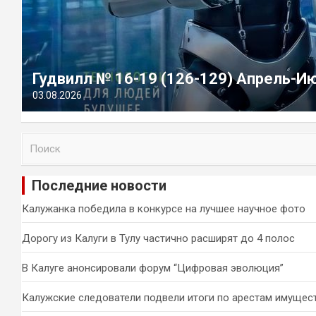
Гудвилл № 16-19 (126-129) Апрель-И
03.08.2026
П
о
и
Последние новости
с
к
Калужанка победила в конкурсе на лучшее научное фото
Дорогу из Калуги в Тулу частично расширят до 4 полос
В Калуге анонсировали форум “Цифровая эволюция”
Калужские следователи подвели итоги по арестам имущес