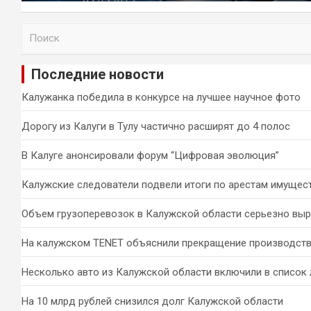
П
о
и
Последние новости
с
к
Калужанка победила в конкурсе на лучшее научное фото
Дорогу из Калуги в Тулу частично расширят до 4 полос
В Калуге анонсировали форум “Цифровая эволюция”
Калужские следователи подвели итоги по арестам имущес
Объем грузоперевозок в Калужской области серьезно вы
На калужском TENET объяснили прекращение производств
Несколько авто из Калужской области включили в список 
На 10 млрд рублей снизился долг Калужской области