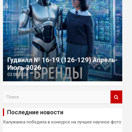
Гудвилл № 16-19 (126-129) Апрель-
Июль 2026
03.08.2026
П
о
и
Последние новости
с
к
Калужанка победила в конкурсе на лучшее научное фото