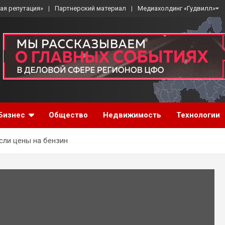
ая репутация»
Партнерский материал
Медиахолдинг «Гудвилл»
Бизнес
Общество
Недвижимость
Технологии
сли цены на бензин