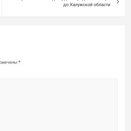
до Калужской области
помечены
*