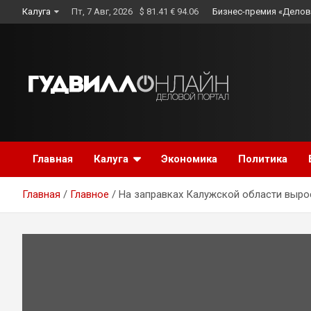
Skip
Калуга
Пт, 7 Авг, 2026
$ 81.41 € 94.06
Бизнес-премия «Делов
to
content
Главная
Калуга
Экономика
Политика
Главная
Главное
На заправках Калужской области выро