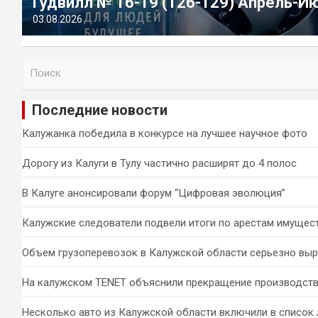
Гудвилл № 16-19 (126-129) Апрель-И
03.08.2026
П
о
и
Последние новости
с
к
Калужанка победила в конкурсе на лучшее научное фото
Дорогу из Калуги в Тулу частично расширят до 4 полос
В Калуге анонсировали форум “Цифровая эволюция”
Калужские следователи подвели итоги по арестам имущес
Объем грузоперевозок в Калужской области серьезно вы
На калужском TENET объяснили прекращение производств
Несколько авто из Калужской области включили в список 