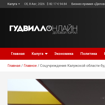
Skip
Калуга
Сб, 8 Авг, 2026
$ 82.17 € 94.84
Бизнес-премия «Делов
to
content
Главная
Калуга
Экономика
Политика
Главная
Главное
Соцучреждения Калужской области бу