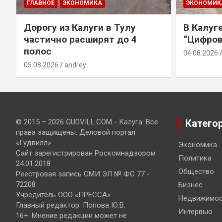
ГЛАВНОЕ
ЭКОНОМИКА
ЭКОНОМИК
Дорогу из Калуги в Тулу
В Калуг
частично расширят до 4
“Цифров
полос
04.08.2026
05.08.2026
andrey
© 2015 – 2026 GUDVILL.COM - Калуга. Все
Катего
права защищены. Деловой портал
«Гудвилл»
Экономика
Сайт зарегистрирован Роскомнадзором
Политика
24.01.2018
Общество
Реестровая запись СМИ ЭЛ № ФС 77 -
72208
Бизнес
Учредитель ООО «ПРЕССА»
Недвижимос
Главный редактор: Попова Ю.В.
Интервью
16+. Мнение редакции может не