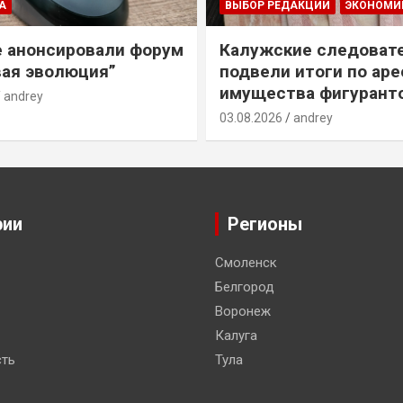
А
ВЫБОР РЕДАКЦИИ
ЭКОНОМИ
е анонсировали форум
Калужские следоват
ая эволюция”
подвели итоги по ар
имущества фигурант
andrey
03.08.2026
andrey
рии
Регионы
Смоленск
Белгород
Воронеж
Калуга
ть
Тула