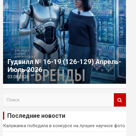
Гудвилл № 16-19 (126-129) Апрель-
Июль 2026
03.08.2026
П
о
и
Последние новости
с
к
Калужанка победила в конкурсе на лучшее научное фото