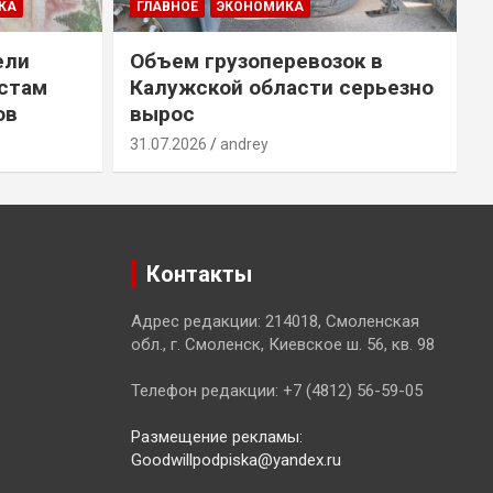
КА
ГЛАВНОЕ
ЭКОНОМИКА
ели
Объем грузоперевозок в
естам
Калужской области серьезно
ов
вырос
31.07.2026
andrey
3
Контакты
Адрес редакции: 214018, Смоленская
обл., г. Смоленск, Киевское ш. 56, кв. 98
Телефон редакции: +7 (4812) 56-59-05
Размещение рекламы:
Goodwillpodpiska@yandex.ru