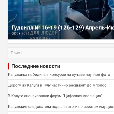
Гудвилл № 16-19 (126-129) Апрель-И
03.08.2026
П
о
и
Последние новости
с
к
Калужанка победила в конкурсе на лучшее научное фото
Дорогу из Калуги в Тулу частично расширят до 4 полос
В Калуге анонсировали форум “Цифровая эволюция”
Калужские следователи подвели итоги по арестам имущес