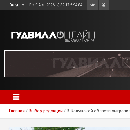
Skip
Калуга
Вс, 9 Авг, 2026
$ 82.17 € 94.84
to
content
Главная
Выбор редакции
В Калужской области сыграли 