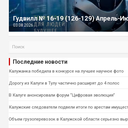
Гудвилл № 16-19 (126-129) Апрель-И
03.08.2026
П
о
и
Последние новости
с
к
Калужанка победила в конкурсе на лучшее научное фото
Дорогу из Калуги в Тулу частично расширят до 4 полос
В Калуге анонсировали форум “Цифровая эволюция”
Калужские следователи подвели итоги по арестам имущес
Объем грузоперевозок в Калужской области серьезно вы