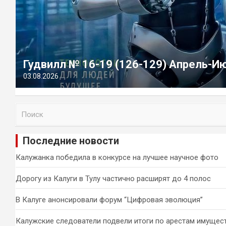
Гудвилл № 16-19 (126-129) Апрель-И
03.08.2026
П
о
и
Последние новости
с
к
Калужанка победила в конкурсе на лучшее научное фото
Дорогу из Калуги в Тулу частично расширят до 4 полос
В Калуге анонсировали форум “Цифровая эволюция”
Калужские следователи подвели итоги по арестам имущес