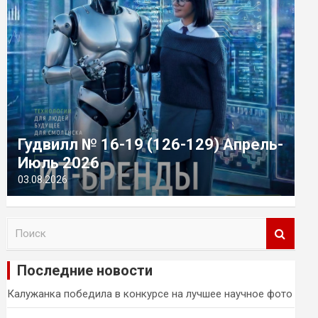
Гудвилл № 16-19 (126-129) Апрель-
Июль 2026
03.08.2026
П
о
и
Последние новости
с
к
Калужанка победила в конкурсе на лучшее научное фото