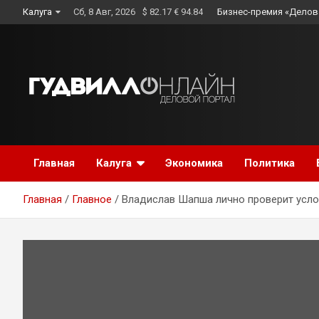
Skip
Калуга
Сб, 8 Авг, 2026
$ 82.17 € 94.84
Бизнес-премия «Делов
to
content
Главная
Калуга
Экономика
Политика
Главная
Главное
Владислав Шапша лично проверит усл