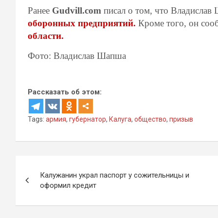
Ранее
Gudvill.com
писал о том, что Владисла
оборонных предприятий.
Кроме того, он соо
области.
Фото: Владислав Шапша
Рассказать об этом:
Tags:
армия
,
губернатор
,
Калуга
,
общество
,
призыв
Навигация
Калужанин украл паспорт у сожительницы и
по
оформил кредит
записям