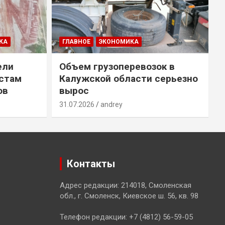
КА
ГЛАВНОЕ
ЭКОНОМИКА
ели
Объем грузоперевозок в
естам
Калужской области серьезно
ов
вырос
31.07.2026
andrey
3
Контакты
Адрес редакции: 214018, Смоленская
обл., г. Смоленск, Киевское ш. 56, кв. 98
Телефон редакции: +7 (4812) 56-59-05