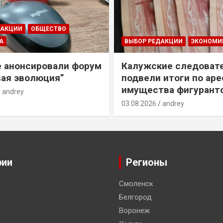
ДАКЦИИ
ОБЩЕСТВО
А
ВЫБОР РЕДАКЦИИ
ЭКОНОМИ
е анонсировали форум
Калужские следоват
ая эволюция”
подвели итоги по ар
имущества фигурант
andrey
03.08.2026
andrey
рии
Регионы
Смоленск
Белгород
Воронеж