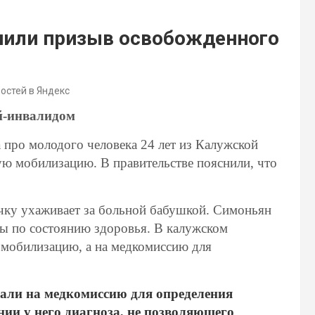
нили призыв освобожденного
востей в Яндекс
й-инвалидом
 про молодого человека 24 лет из Калужской
ую мобилизацию. В правительстве пояснили, что
очку ухаживает за больной бабушкой. Симоньян
бы по состоянию здоровья. В калужском
а мобилизацию, а на медкомиссию для
вали на медкомиссию для определения
нии у него диагноза, не позволяющего