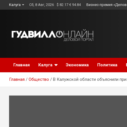
Skip
Калуга
Сб, 8 Авг, 2026
$ 82.17 € 94.84
Бизнес-премия «Делов
to
content
Главная
Калуга
Экономика
Политика
Главная
Общество
В Калужской области объяснили пр