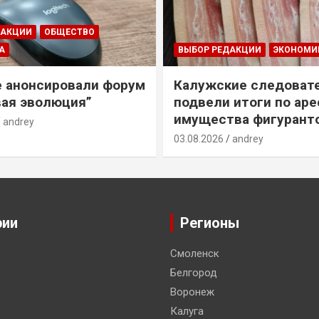
ДАКЦИИ
ОБЩЕСТВО
А
ВЫБОР РЕДАКЦИИ
ЭКОНОМИ
е анонсировали форум
Калужские следоват
ая эволюция”
подвели итоги по ар
имущества фигурант
andrey
03.08.2026
andrey
рии
Регионы
Смоленск
Белгород
Воронеж
Калуга