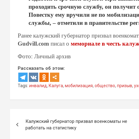
проходить срочную службу, он получит о
Повестку ему вручили не по мобилизац
службы, – отметили в правительстве рег
Ранее калужский губернатор призвал военкома
Gudvill.com
писал о
мемориале в честь калу
Фото: Личный архив
Рассказать об этом:
Tags:
инвалид
,
Калуга
,
мобилизация
,
общество
,
призыв
,
ух
Навигация
Калужский губернатор призвал военкоматы не
по
работать на статистику