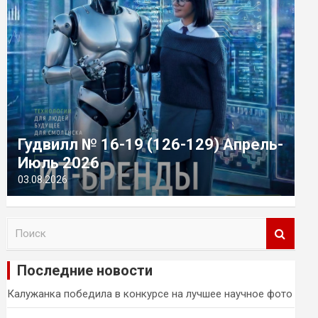
Гудвилл № 16-19 (126-129) Апрель-
Июль 2026
03.08.2026
П
о
и
Последние новости
с
к
Калужанка победила в конкурсе на лучшее научное фото