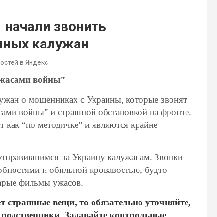
 начали звонить
нных калужан
востей в Яндекс
ужасами войны”
ужан о мошенниках с Украины, которые звонят
ами войны” и страшной обстановкой на фронте.
ат как “по методичке” и являются крайне
 отправившимся на Украину калужанам. Звонки
бностями и обильной кровавостью, будто
тарые фильмы ужасов.
ет страшные вещи, то обязательно уточняйте,
 родственники. Задавайте контрольные,