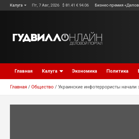
Skip
Калуга
Пт, 7 Авг, 2026
$ 81.41 € 94.06
Бизнес-премия «Делов
to
content
Главная
Калуга
Экономика
Политика
Главная
Общество
Украинские инфотеррористы начали 