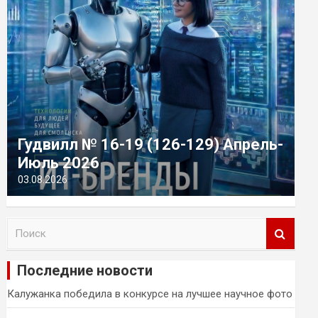
Гудвилл № 16-19 (126-129) Апрель-
Июль 2026
03.08.2026
П
о
и
Последние новости
с
к
Калужанка победила в конкурсе на лучшее научное фото