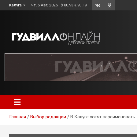
Skip
Калуга
Чт, 6 Авг, 2026
$ 80.93 € 93.19
to
content
Главная
Выбор редакции
В Калуге хотят переименовать