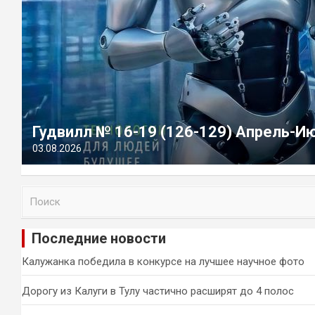
Гудвилл № 16-19 (126-129) Апрель-И
03.08.2026
П
о
и
Последние новости
с
к
Калужанка победила в конкурсе на лучшее научное фото
Дорогу из Калуги в Тулу частично расширят до 4 полос