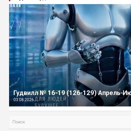
Гудвилл № 16-19 (126-129) Апрель-И
03.08.2026
П
о
и