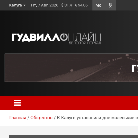
Skip
Калуга
Пт, 7 Авг, 2026
$ 81.41 € 94.06
to
content
Главная
Общество
В Калуге установили две маленькие 