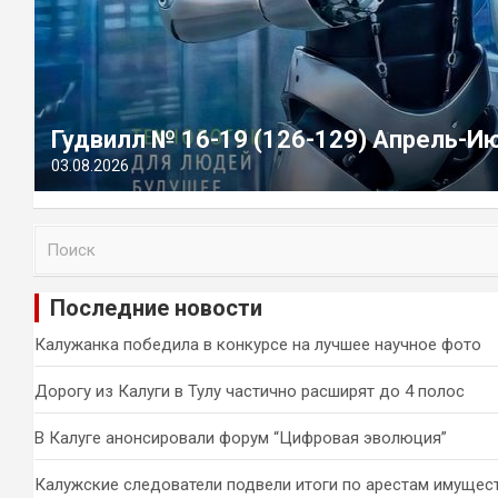
Гудвилл № 16-19 (126-129) Апрель-И
03.08.2026
П
о
и
Последние новости
с
к
Калужанка победила в конкурсе на лучшее научное фото
Дорогу из Калуги в Тулу частично расширят до 4 полос
В Калуге анонсировали форум “Цифровая эволюция”
Калужские следователи подвели итоги по арестам имущес