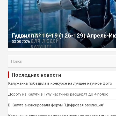
Гудвилл № 16-19 (126-129) Апрель-И
03.08.2026
П
о
и
Последние новости
с
к
Калужанка победила в конкурсе на лучшее научное фото
Дорогу из Калуги в Тулу частично расширят до 4 полос
В Калуге анонсировали форум “Цифровая эволюция”