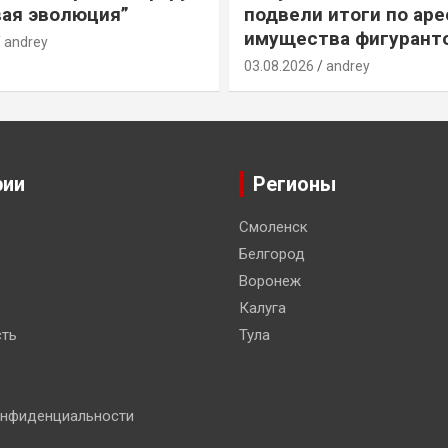
ая эволюция”
подвели итоги по ар
имущества фигурант
andrey
03.08.2026
andrey
рии
Регионы
Смоленск
Белгород
Воронеж
Калуга
ть
Тула
онфиденциальности