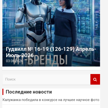
Гудвилл № 16-19 (126-129) Апрель-
Июль 2026
03.08.2026
П
о
и
Последние новости
с
к
Калужанка победила в конкурсе на лучшее научное фото