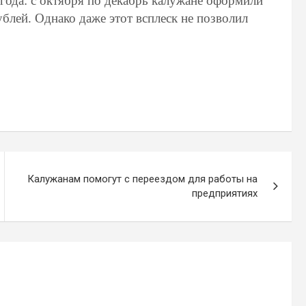
года: с октября по декабрь калужане оформили
блей. Однако даже этот всплеск не позволил
Калужанам помогут с переездом для работы на
предприятиях