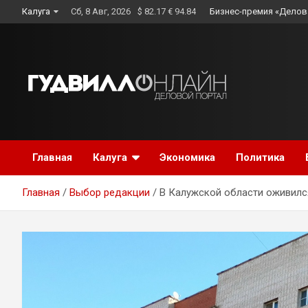
Skip
Калуга
Сб, 8 Авг, 2026
$ 82.17 € 94.84
Бизнес-премия «Делов
to
content
Главная
Калуга
Экономика
Политика
Главная
Выбор редакции
В Калужской области оживилс