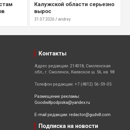
естам
Калужской области серьезно
ов
вырос
31.07.2026
andrey
3
Контакты
Адрес редакции: 214018, Смоленская
обл., г. Смоленск, Киевское ш. 56, кв. 98
Телефон редакции: +7 (4812) 56-59-05
Размещение рекламы:
Goodwillpodpiska@yandex.ru
E-mail редакции: redactor@gudvill.com
Подписка на новости