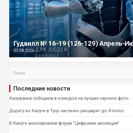
Гудвилл № 16-19 (126-129) Апрель-И
03.08.2026
П
о
и
Последние новости
с
к
Калужанка победила в конкурсе на лучшее научное фото
Дорогу из Калуги в Тулу частично расширят до 4 полос
В Калуге анонсировали форум “Цифровая эволюция”