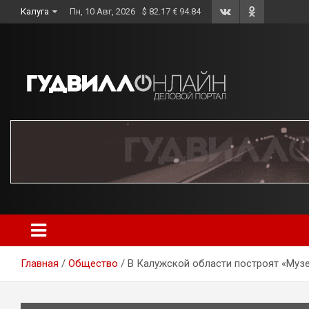
Skip
Калуга
Пн, 10 Авг, 2026
$ 82.17 € 94.84
to
content
Главная
Общество
В Калужской области построят «Муз