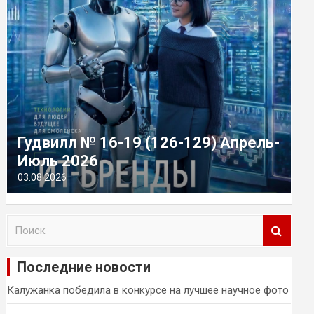
Гудвилл № 16-19 (126-129) Апрель-
Июль 2026
03.08.2026
П
о
и
Последние новости
с
к
Калужанка победила в конкурсе на лучшее научное фото