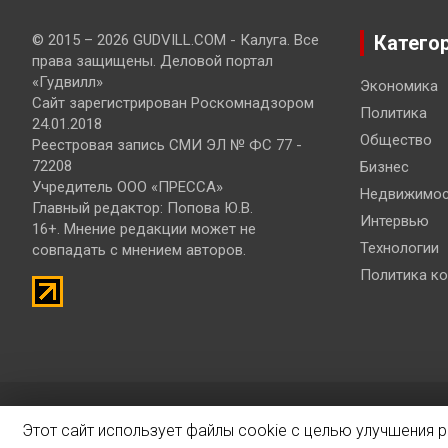
© 2015 – 2026 GUDVILL.COM - Калуга. Все
Катего
права защищены. Деловой портал
«Гудвилл»
Экономика
Сайт зарегистрирован Роскомнадзором
Политика
24.01.2018
Общество
Реестровая запись СМИ ЭЛ № ФС 77 -
72208
Бизнес
Учредитель ООО «ПРЕССА»
Недвижимос
Главный редактор: Попова Ю.В.
Интервью
16+. Мнение редакции может не
Технологии
совпадать с мнением авторов.
Политика к
© 2019 – 2026 Разработка и продвижение сайтов
Bisteinoff
Этот сайт использует файлы cookie с целью улучшения 