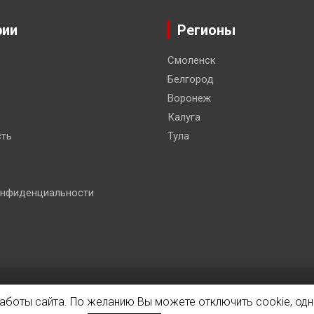
рии
Регионы
Смоленск
Белгород
Воронеж
Калуга
ть
Тула
онфиденциальности
 Co.
работы сайта. По желанию Вы можете отключить cookie, одн