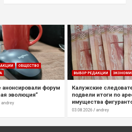
ДАКЦИИ
ОБЩЕСТВО
А
ВЫБОР РЕДАКЦИИ
ЭКОНОМИ
е анонсировали форум
Калужские следоват
ая эволюция”
подвели итоги по ар
имущества фигурант
andrey
03.08.2026
andrey