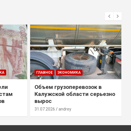
КА
ГЛАВНОЕ
ЭКОНОМИКА
ели
Объем грузоперевозок в
естам
Калужской области серьезно
ов
вырос
31.07.2026
andrey
3