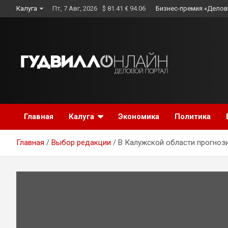
Skip
Калуга
Пт, 7 Авг, 2026
$ 81.41 € 94.06
Бизнес-премия «Делов
to
content
Главная
Калуга
Экономика
Политика
Главная
Выбор редакции
В Калужской области прогноз