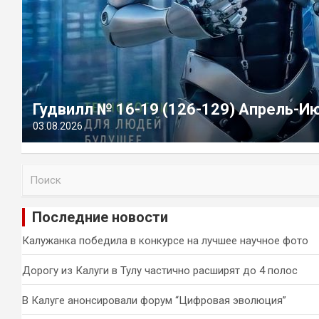
Гудвилл № 16-19 (126-129) Апрель-И
03.08.2026
П
о
и
Последние новости
с
к
Калужанка победила в конкурсе на лучшее научное фото
Дорогу из Калуги в Тулу частично расширят до 4 полос
В Калуге анонсировали форум “Цифровая эволюция”