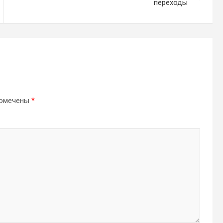
переходы
помечены
*