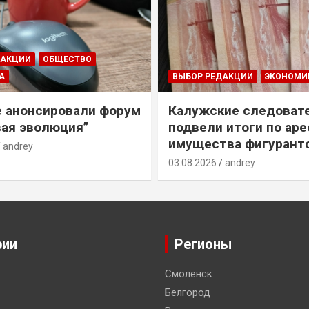
ДАКЦИИ
ОБЩЕСТВО
А
ВЫБОР РЕДАКЦИИ
ЭКОНОМИ
е анонсировали форум
Калужские следоват
ая эволюция”
подвели итоги по ар
имущества фигурант
andrey
03.08.2026
andrey
рии
Регионы
Смоленск
Белгород