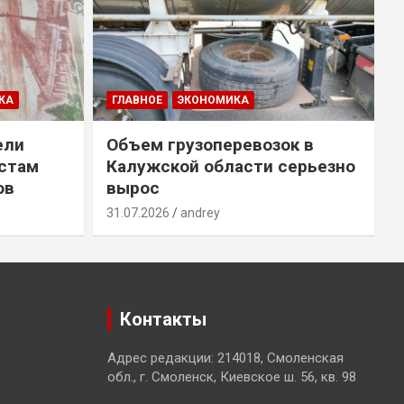
КА
ГЛАВНОЕ
ЭКОНОМИКА
ели
Объем грузоперевозок в
естам
Калужской области серьезно
ов
вырос
31.07.2026
andrey
3
Контакты
Адрес редакции: 214018, Смоленская
обл., г. Смоленск, Киевское ш. 56, кв. 98