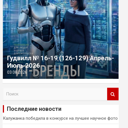
Гудвилл № 16-19 (126-129) Апрель-
Июль 2026
03.08.2026
П
о
и
Последние новости
с
к
Калужанка победила в конкурсе на лучшее научное фото