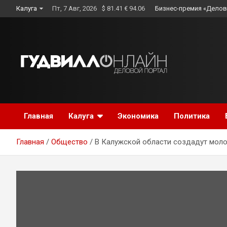
Skip
Калуга
Пт, 7 Авг, 2026
$ 81.41 € 94.06
Бизнес-премия «Делов
to
content
Главная
Калуга
Экономика
Политика
Главная
Общество
В Калужской области создадут моло