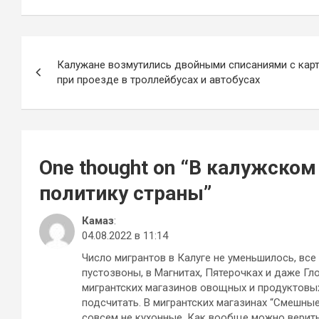
Навигация
Калужане возмутились двойными списаниями с кар
по
при проезде в троллейбусах и автобусах
записям
One thought on “
В калужском
политику страны
”
Камаз
:
04.08.2022 в 11:14
Число мигрантов в Калуге не уменьшилось, все
пустозвоны, в Магнитах, Пятерочках и даже Гл
мигрантских магазинов овощных и продуктовы
подсчитать. В мигрантских магазинах “Смешны
совсем не кухонные. Как вообще можно верить