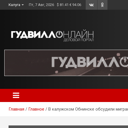
Skip
Калуга
Пт, 7 Авг, 2026
$ 81.41 € 94.06
to
content
Главная
Главное
В калужском Обнинске обсудили мигра