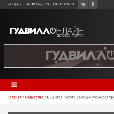
Skip
Калуга
Пн, 10 Авг, 2026
$ 82.17 € 94.84
to
content
Главная
Общество
В центре Калуги самоуничтожился тр