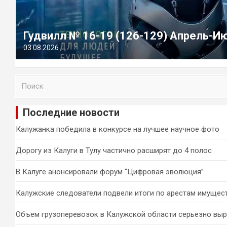
Гудвилл № 16-19 (126-129) Апрель-И
03.08.2026
П
о
и
Последние новости
с
к
Калужанка победила в конкурсе на лучшее научное фото
Дорогу из Калуги в Тулу частично расширят до 4 полос
В Калуге анонсировали форум “Цифровая эволюция”
Калужские следователи подвели итоги по арестам имущес
Объем грузоперевозок в Калужской области серьезно вы