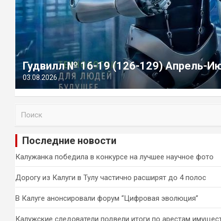
Гудвилл № 16-19 (126-129) Апрель-И
03.08.2026
П
о
и
Последние новости
с
к
Калужанка победила в конкурсе на лучшее научное фото
Дорогу из Калуги в Тулу частично расширят до 4 полос
В Калуге анонсировали форум “Цифровая эволюция”
Калужские следователи подвели итоги по арестам имущес