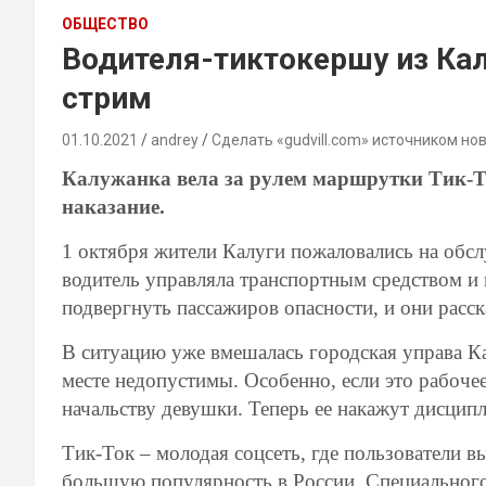
ОБЩЕСТВО
Водителя-тиктокершу из Кал
стрим
01.10.2021
andrey
Сделать «gudvill.com» источником но
Калужанка вела за рулем маршрутки Тик-То
наказание.
1 октября жители Калуги пожаловались на обс
водитель управляла транспортным средством и 
подвергнуть пассажиров опасности, и они расск
В ситуацию уже вмешалась городская управа Ка
месте недопустимы. Особенно, если это рабоче
начальству девушки. Теперь ее накажут дисцип
Тик-Ток – молодая соцсеть, где пользователи 
большую популярность в России. Специального 