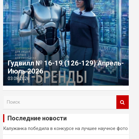
Гудвилл № 16-19 (126-129) Апрель-
Июль 2026
03.08.2026
П
о
и
Последние новости
с
к
Калужанка победила в конкурсе на лучшее научное фото