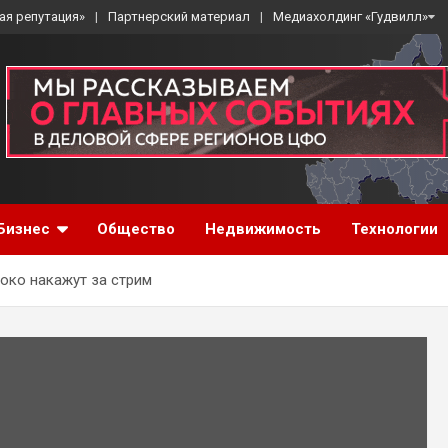
ая репутация»
Партнерский материал
Медиахолдинг «Гудвилл»
Бизнес
Общество
Недвижимость
Технологии
око накажут за стрим