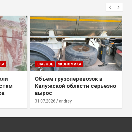
КА
ГЛАВНОЕ
ЭКОНОМИКА
ели
Объем грузоперевозок в
естам
Калужской области серьезно
ов
вырос
31.07.2026
andrey
3