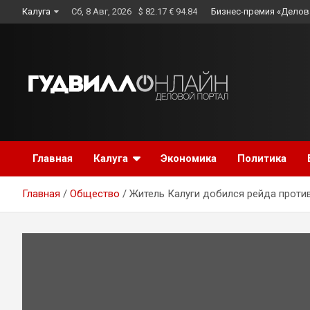
Skip
Калуга
Сб, 8 Авг, 2026
$ 82.17 € 94.84
Бизнес-премия «Делов
to
content
Главная
Калуга
Экономика
Политика
Главная
Общество
Житель Калуги добился рейда против