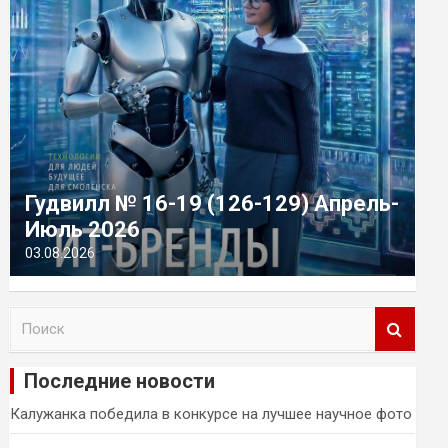
Гудвилл № 16-19 (126-129) Апрель-
Июль 2026
03.08.2026
П
о
и
Последние новости
с
к
Калужанка победила в конкурсе на лучшее научное фото