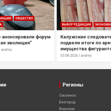
ДАКЦИИ
ОБЩЕСТВО
А
ВЫБОР РЕДАКЦИИ
ЭКОНОМИ
е анонсировали форум
Калужские следоват
ая эволюция”
подвели итоги по ар
имущества фигурант
andrey
03.08.2026
andrey
рии
Регионы
Смоленск
Белгород
Воронеж