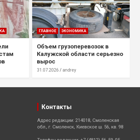
КА
ГЛАВНОЕ
ЭКОНОМИКА
ели
Объем грузоперевозок в
естам
Калужской области серьезно
ов
вырос
31.07.2026
andrey
3
Контакты
Адрес редакции: 214018, Смоленская
обл., г. Смоленск, Киевское ш. 56, кв. 98
Телефон редакции: +7 (4812) 56-59-05