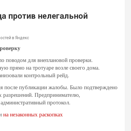
а против нелегальной
востей в Яндекс
проверку
ло поводом для внеплановой проверки.
ную прямо на тротуаре возле своего дома.
ганизовали контрольный рейд.
дня после публикации жалобы. Было подтверждено
их разрешений. Предпринимателю,
 административный протокол.
ли
на незаконных раскопках