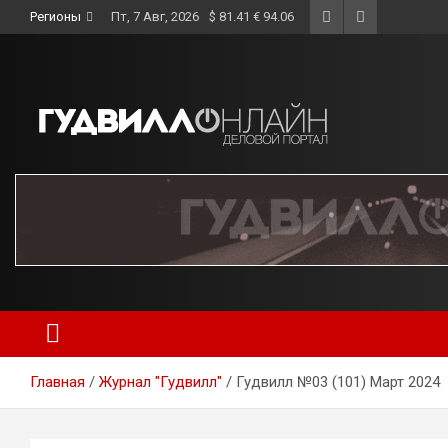
Skip
Регионы
Пт, 7 Авг, 2026
$ 81.41 € 94.06
to
content
Главная
Журнал "Гудвилл"
Гудвилл №03 (101) Март 2024