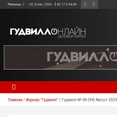
Skip
Регионы
Сб, 8 Авг, 2026
$ 82.17 € 94.84
to
content
Главная
Журнал "Гудвилл"
Гудвилл № 08 (94) Август 2023