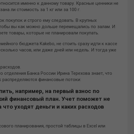
относится именно к данному товару. Красные ценники не
ана ли стоимость за 1 кг или за 100 г.
ок покупок и строго ему следовать. В крупных
чтобы вы как можно дольше перемещались по залам. И
рете товары, которые не планировали покупать.
емейного бюджета Kakebo, не стоить сразу идти к кассе
сколько часов, или даже дней или недель. И тогда уже
 расходов.
 отделения Банка России Ирина Терехова знает, что
ак распределяются финансовые потоки:
пить, например, на первый взнос по
ткий финансовый план. Учет поможет не
а что уходят деньги и каких расходов
вого планирования, простой таблицы в Excel или