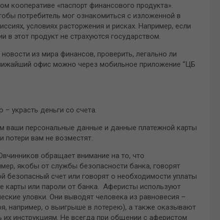
ом кооперативе «паспорт финансового продукта».
тобы потребитель мог ознакомиться с изложенной в
ссиях, условиях расторжения и рисках. Например, если
ии в этот продукт не страхуются государством.
новости из мира финансов, проверить, легально ли
ближайший офис можно через мобильное приложение “ЦБ
 – украсть деньги со счета.
 им ваши персональные данные и данные платежной карты
и потери вам не возместят.
вчинников обращает внимание на то, что
мер, якобы от службы безопасности банка, говорят
гой безопасный счет или говорят о необходимости уплаты
е карты или пароли от банка. Аферисты используют
еские уловки. Они выводят человека из равновесия –
ря, например, о выигрыше в лотерею), а также оказывают
 их инструкциям. Не всегда при общении с аферистом