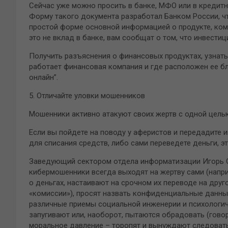
Сейчас уже можно просить в банке, МФО или в кредитн
Форму такого документа разработал Банком России, ч
простой форме основной информацией о продукте, коми
это не вклад в банке, вам сообщат о том, что инвестиц
Получить разъяснения о финансовых продуктах, узнать 
работает финансовая компания и где расположен ее 
онлайн”.
5. Отличайте уловки мошенников
Мошенники активно атакуют своих жертв с одной целью
Если вы пойдете на поводу у аферистов и передадите
для списания средств, либо сами переведете деньги, эт
Заведующий сектором отдела информатизации Игорь О
кибермошенники всегда выходят на жертву сами (напри
о деньгах, настаивают на срочном их переводе на дру
«комиссии»), просят назвать конфиденциальные данны
различные приемы социальной инженерии и психологич
запугивают или, наоборот, пытаются обрадовать (гово
моральное давление – торопят и вынуждают следовать