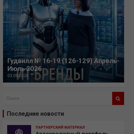
Гудвилл № 16-19 (126-129) Апрель-
Июль 2026
03.08.2026
П
о
и
Последние новости
с
к
ПАРТНЕРСКИЙ МАТЕРИАЛ
Автокредитный портфель