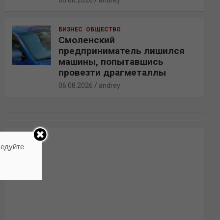
06.08.2026
andrey
БИЗНЕС
ОБЩЕСТВО
Смоленский
предприниматель лишился
машины, попытавшись
провезти драгметаллы
06.08.2026
andrey
ледуйте