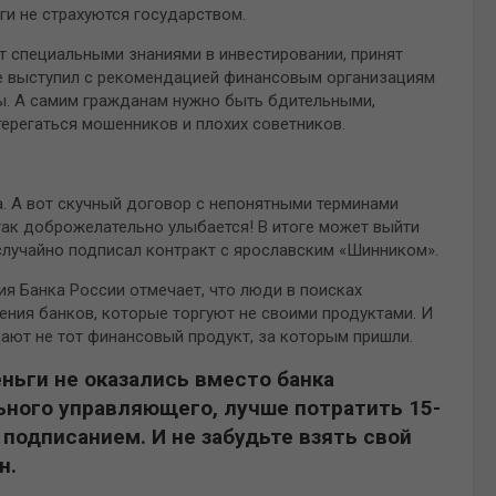
ги не страхуются государством.
т специальными знаниями в инвестировании, принят
же выступил с рекомендацией финансовым организациям
. А самим гражданам нужно быть бдительными,
ерегаться мошенников и плохих советников.​
а. А вот скучный договор с непонятными терминами
 так доброжелательно улыбается! В итоге может выйти
случайно подписал контракт с ярославским «Шинником».
я Банка России отмечает, что люди в поисках
ния банков, которые торгуют не своими продуктами. И
дают не тот финансовый продукт, за которым пришли.
ньги не оказались вместо банка
ьного управляющего, лучше потратить 15-
 подписанием. И не забудьте взять свой
н.