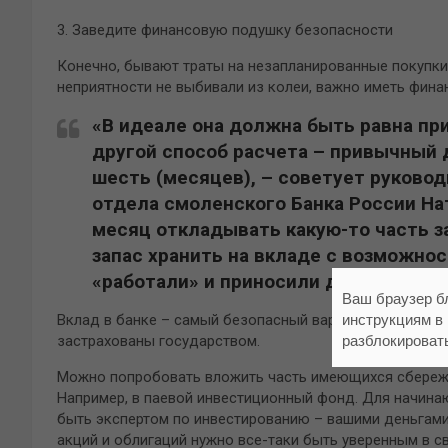
3. Заведите финансовую подушку безопасности
Конечно, бывают траты на незапланированные покупк
неприятности не выбивали из колеи, важно иметь фин
«В идеале она должна быть равна пр
другой способ расчета – привычный
шесть (месяцев), – советует руково
отдела смоленского Банка России На
месяц откладывать какую-то часть з
запас хранить на вкладе с возможно
«работали» и приносили доход в виде
Ваш браузер б
Вклад в банке – самый безопасный вариант получения 
инструкциям в
застрахованы государством.
разблокироват
Можно попробовать вложить часть имеющихся сбережен
Например, в паевой инвестиционный фонд. Для начинаю
быть экспертом по инвестированию – вашими деньгами
акций и облигаций нужно все-таки быть уверенным в 