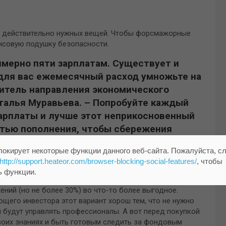
и действительно нужных вещей. Чтобы форсмажорные
ансовую подушку безопасности.
имерно пяти зарплатам. Существует и
 для вас ежемесячный расход умножьте на
дитель направления экономического
талья Муравьева. – Попробуйте каждый
арплаты и лучше этот неприкосновенный
стью пополнения, чтобы сбережения
 процентов».
локирует некоторые функции данного веб-сайта. Пожалуйста, с
дополнительного дохода. Средства до 1,4 млн рублей
http://support.heateor.com/browser-blocking-social-features/
, чтобы
ь функции.
ий (но не более 30%) во что-то более выгодное.
щего инвестора этот вариант хорош тем, что не нужно
 будут управлять профессионалы. А вот перед покупкой
своих знаниях и быть готовым следить за фондовым